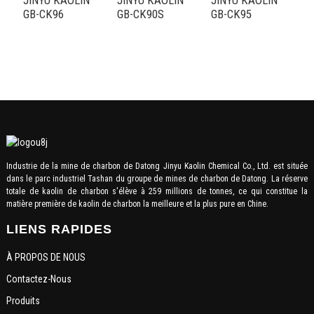
JINYU KAOLIN
JINYU KAOLIN
JINYU KAOLIN
GB-CK96
GB-CK90S
GB-CK95
J
J
G
Industrie de la mine de charbon de Datong Jinyu Kaolin Chemical Co., Ltd. est située
dans le parc industriel Tashan du groupe de mines de charbon de Datong. La réserve
totale de kaolin de charbon s'élève à 259 millions de tonnes, ce qui constitue la
matière première de kaolin de charbon la meilleure et la plus pure en Chine.
LIENS RAPIDES
À PROPOS DE NOUS
Contactez-Nous
Produits