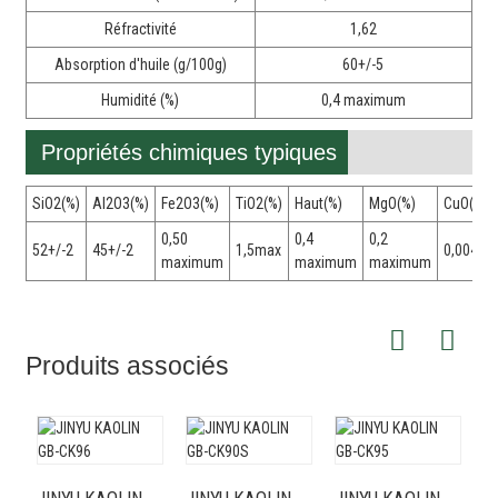
Réfractivité
1,62
Absorption d'huile (g/100g)
60+/-5
Humidité (%)
0,4 maximum
Propriétés chimiques typiques
SiO2(%)
Al2O3(%)
Fe2O3(%)
TiO2(%)
Haut(%)
MgO(%)
CuO(%)
0,50
0,4
0,2
52+/-2
45+/-2
1,5max
0,004ma
maximum
maximum
maximum
Produits associés