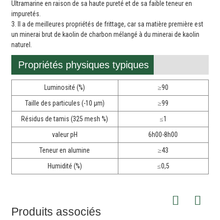
Ultramarine en raison de sa haute pureté et de sa faible teneur en
impuretés.
3. Il a de meilleures propriétés de frittage, car sa matière première est
un minerai brut de kaolin de charbon mélangé à du minerai de kaolin
naturel.
Propriétés physiques typiques
Luminosité (%)
≥90
Taille des particules (-10 μm)
≥99
Résidus de tamis (325 mesh %)
≤1
valeur pH
6h00-8h00
Teneur en alumine
≥43
Humidité (%)
≤0,5
Produits associés