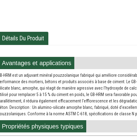
Détails Du Produit
Avantages et applications
B-HRM est un adjuvant minéral pouzzolanique fabriqué qui améliore considéra
erformance des mortiers, bétons et produits associés à base de ciment. Le GB-HRM
ilicate blanc, amorphe, qui réagit de manière agressive avec l'hydroxyde de ca
tilisé pour remplacer 5 à 15 % du ciment en poids, le GB-HRM sera favorable pour
arallèlement, il réduira également efficacement l'efflorescence et les dégradatio
éton. Description : Un alumino-silicate amorphe blanc, fabriqué, doté d'excelle
ouzzolaniques. Conforme à la norme ASTM C-618, spécifications de classe N po
Propriétés physiques typiques