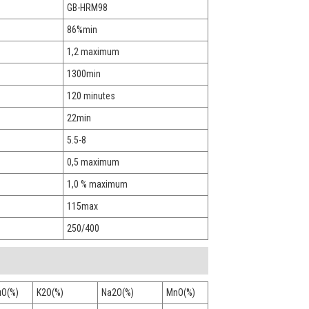
GB-HRM98
86%min
1,2 maximum
1300min
120 minutes
22min
5.5-8
0,5 maximum
1,0 % maximum
115max
250/400
uO(%)
K2O(%)
Na2O(%)
MnO(%)