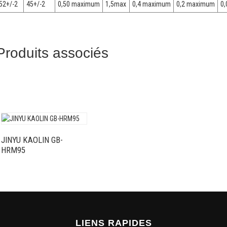
52+/-2
45+/-2
0,50 maximum
1,5max
0,4 maximum
0,2 maximum
0
Produits associés
JINYU KAOLIN GB-
HRM95
LIENS RAPIDES