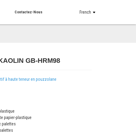
Contactez-Nous
French
 KAOLIN GB-HRM98
Loading...
Loading...
Loading...
Loading...
tif à haute teneur en pouzzolane
plastique
e papier-plastique
c palettes
palettes