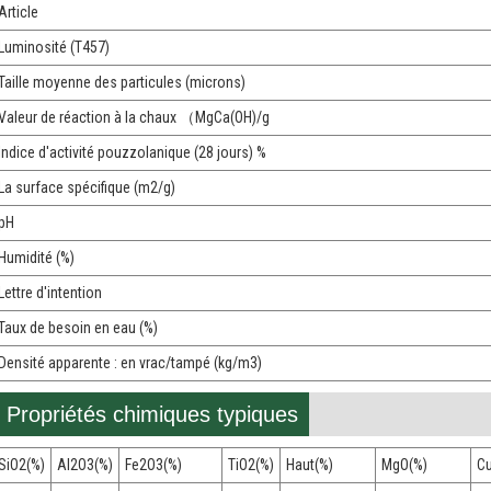
Article
Luminosité (T457)
Taille moyenne des particules (microns)
Valeur de réaction à la chaux （MgCa(OH)/g
Indice d'activité pouzzolanique (28 jours) %
La surface spécifique (m2/g)
pH
Humidité (%)
Lettre d'intention
Taux de besoin en eau (%)
Densité apparente : en vrac/tampé (kg/m3)
Propriétés chimiques typiques
SiO2(%)
Al2O3(%)
Fe2O3(%)
TiO2(%)
Haut(%)
MgO(%)
C