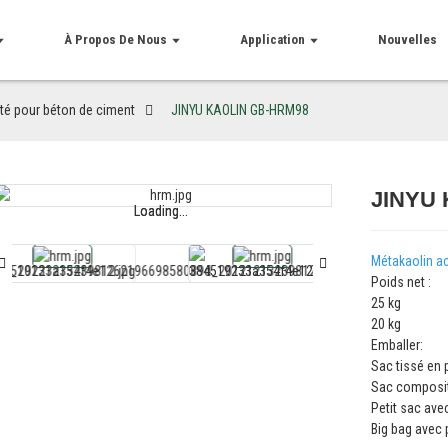
À Propos De Nous
Application
Nouvelles
ité pour béton de ciment
JINYU KAOLIN GB-HRM98
JINYU
Loading...
Loading...
Métakaolin ac
Poids net :
25 kg
20 kg
Emballer:
Sac tissé en 
Sac composit
Petit sac ave
Big bag avec 