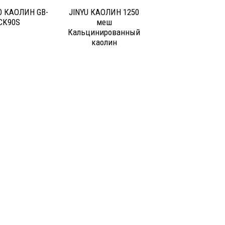
 КАОЛИН GB-
JINYU КАОЛИН 1250
CK90S
меш
Кальцинированный
каолин