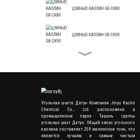
ЦЗИНЬЮ КАОЛИН GB-CK80
ЦЗИНЬЮ КАОЛИН GB-CK90
ЦЗИНЬЮ КАОЛИН GB-CK88C
ЦЗИНЬЮ КАОЛИН GB-HRM95
Угольная шахта Датун Компания Jinyu Kaolin
Chemical Co., Ltd. расположена в
ЦЗИНЬЮ КАОЛИН GB-HRM98
промышленном парке Ташань группы
угольных шахт Датун. Общий запас угольного
каолина составляет 259 миллионов тонн, что
является лучшим и самым чистым
ЦЗИНЬЮ КАОЛИН GB-CKP107