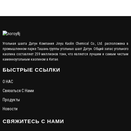
В и
M
Угольная шахта Датун Компания Jinyu Kaolin Chemical Co., Ltd. расположена в
промышленном парке Ташань группы угольных шахт Датун. Общий запас угольного
каолина составляет 259 миллионов тонн, что является лучшим и самым чистым
каменноугольным каолином в Китае.
БЫСТРЫЕ ССЫЛКИ
О НАС
Связаться С Нами
Продукты
Новости
СВЯЖИТЕСЬ С НАМИ