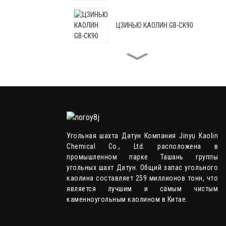
ЦЗИНЬЮ КАОЛИН GB-CK90
ЦЗИНЬЮ КАОЛИН GB-CK88C
ЦЗИНЬЮ КАОЛИН GB-HRM95
Угольная шахта Датун Компания Jinyu Kaolin
Chemical Co., Ltd. расположена в
ЦЗИНЬЮ КАОЛИН GB-HRM98
промышленном парке Ташань группы
угольных шахт Датун. Общий запас угольного
каолина составляет 259 миллионов тонн, что
является лучшим и самым чистым
ЦЗИНЬЮ КАОЛИН GB-CKP107
каменноугольным каолином в Китае.