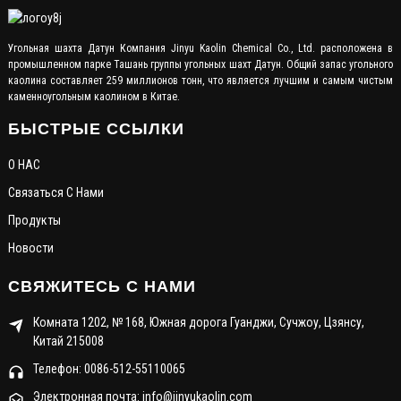
Угольная шахта Датун Компания Jinyu Kaolin Chemical Co., Ltd. расположена в
промышленном парке Ташань группы угольных шахт Датун. Общий запас угольного
каолина составляет 259 миллионов тонн, что является лучшим и самым чистым
каменноугольным каолином в Китае.
БЫСТРЫЕ ССЫЛКИ
О НАС
Связаться С Нами
Продукты
Новости
СВЯЖИТЕСЬ С НАМИ
Комната 1202, № 168, Южная дорога Гуанджи, Сучжоу, Цзянсу,
Китай 215008
Телефон: 0086-512-55110065
Электронная почта: info@jinyukaolin.com