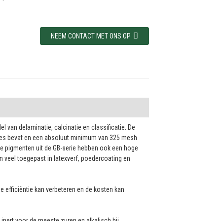
NEEM CONTACT MET ONS OP
van delaminatie, calcinatie en classificatie. De
tjes bevat en een absoluut minimum van 325 mesh
De pigmenten uit de GB-serie hebben ook een hoge
 veel toegepast in latexverf, poedercoating en
e efficiëntie kan verbeteren en de kosten kan
 inert voor de meeste zuren en alkalisch bij