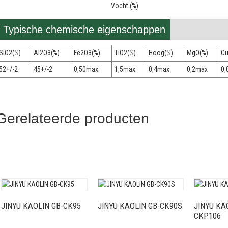
Vocht (%)
Typische chemische eigenschappen
SiO2(%)
Al2O3(%)
Fe2O3(%)
TiO2(%)
Hoog(%)
MgO(%)
Cu
52+/-2
45+/-2
0,50max
1,5max
0,4max
0,2max
0,
Gerelateerde producten
JINYU KAOLIN GB-CK95
JINYU KAOLIN GB-CK90S
JINYU KA
CKP106