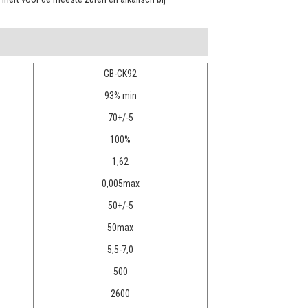
GB-CK92
93% min
70+/-5
100%
1,62
0,005max
50+/-5
50max
5,5-7,0
500
2600