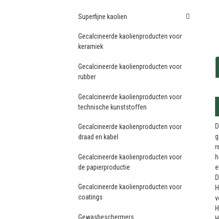
Superfijne kaolien
Gecalcineerde kaolienproducten voor
keramiek
Gecalcineerde kaolienproducten voor
rubber
Gecalcineerde kaolienproducten voor
technische kunststoffen
D
Gecalcineerde kaolienproducten voor
g
draad en kabel
r
Gecalcineerde kaolienproducten voor
h
de papierproductie
e
D
Gecalcineerde kaolienproducten voor
H
coatings
v
H
Gewasbeschermers
H