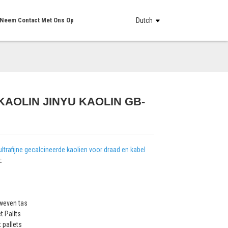
Neem Contact Met Ons Op
Dutch
KAOLIN JINYU KAOLIN GB-
Loading...
Loading...
Loading...
Loading...
ultrafijne gecalcineerde kaolien voor draad en kabel
:
weven tas
t Pallts
 pallets