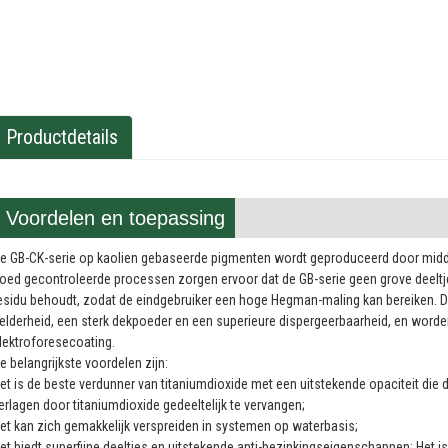
Productdetails
Voordelen en toepassing
e GB-CK-serie op kaolien gebaseerde pigmenten wordt geproduceerd door middel 
oed gecontroleerde processen zorgen ervoor dat de GB-serie geen grove deel
esidu behoudt, zodat de eindgebruiker een hoge Hegman-maling kan bereiken. 
elderheid, een sterk dekpoeder en een superieure dispergeerbaarheid, en worden
lektroforesecoating.
e belangrijkste voordelen zijn:
et is de beste verdunner van titaniumdioxide met een uitstekende opaciteit die d
erlagen door titaniumdioxide gedeeltelijk te vervangen;
et kan zich gemakkelijk verspreiden in systemen op waterbasis;
et biedt superfijne deeltjes en uitstekende anti-bezinkingseigenschappen; Het is