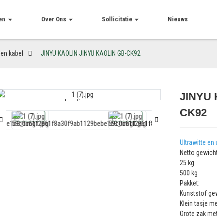
en
Over Ons
Sollicitatie
Nieuws
 en kabel
JINYU KAOLIN JINYU KAOLIN GB-CK92
JINYU 
Loading...
Loading...
CK92
Ultrawitte en 
Netto gewicht
25 kg
500 kg
Pakket:
Kunststof ge
Klein tasje me
Grote zak met