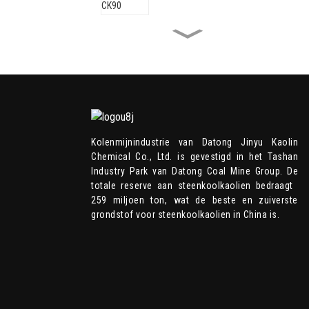
JINYU KAOLIN GB-CK88C
JINYU KAOLIN GB-HRM95
Kolenmijnindustrie van Datong Jinyu Kaolin
Chemical Co., Ltd. is gevestigd in het Tashan
JINYU KAOLIN GB-HRM98
Industry Park van Datong Coal Mine Group. De
totale reserve aan steenkoolkaolien bedraagt ​​
259 miljoen ton, wat de beste en zuiverste
grondstof voor steenkoolkaolien in China is.
JINYU KAOLIN GB-CKP107