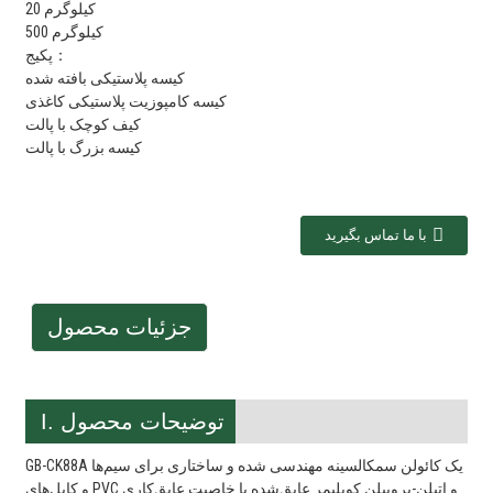
20 کیلوگرم
500 کیلوگرم
پکیج：
کیسه پلاستیکی بافته شده
کیسه کامپوزیت پلاستیکی کاغذی
کیف کوچک با پالت
کیسه بزرگ با پالت
با ما تماس بگیرید
جزئیات محصول
I. توضیحات محصول
GB-CK88A یک کائولن سمکالسینه مهندسی شده و ساختاری برای سیم‌ها
و کابل‌های PVC و اتیلن-پروپیلن کوپلیمر عایق‌شده با خاصیت عایق‌کاری