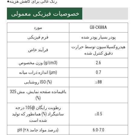
●رنگ عالی برای کاهش هزینه.
خصوصیات فیزیکی معمولی
GB-CK88A
مورد
پودر بسیار پودر شده
فرم فیزیکی
هیدروکسیلاسیون توسط حرارت
فرآیند خاص
دقیق کنترل شده
2.6
وزن مخصوص (g/cm3)
0.7
اندازه ذرات میانه (μm)
≥88
روشنایی ISO (%)
باقیمانده صفحه نمایش، مش 325
(%)
رطوبت رایگان @105 درجه
≤0.5
سانتیگراد (%) همانطور که تولید
شده است
6.0-7.0
pH (۲۸ درصد مواد جامد)