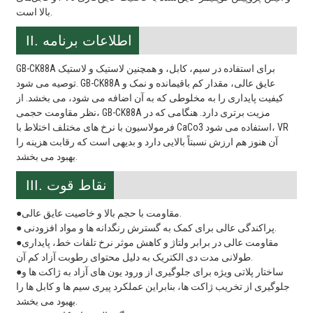
بالا است.
II. اطلاعات برنامه
GB-CK88A برای استفاده در سیم، کابل، و همچنین لاستیک و لاستیک
توصیه می شود. GB-CK88A عایق عالی، مقدار کم باقیمانده و نمک و
کیفیت پایداری را به مخلوطی که به آن اضافه می شود، می بخشد. از
نظر مقاومت حجمی، GB-CK88A مزیت برتری دارد. هنگامی که در
فرمولاسیون با نرخ های مختلف اختلاط با CaCo3 استفاده می شود، VR
آن هنوز هم ارزش نسبتاً بالایی دارد و بدیهی است که رقابت هزینه را
بهبود می بخشد.
III. نقاط قوت
●مقاومت با حجم بالا و خاصیت عایق عالی.
● پراکندگی عالی برای کمک به گسترش رنگدانه ها و مواد افزودنی.
●مقاومت عالی در برابر ولتاژ و کاهش موثر نرخ تلفات خط، پایداری
طولانی مدت دی الکتریک به دلیل محتوای رطوبت آزاد کم آن.
●ساختار پلاتی ویژه برای جلوگیری از ورود یون های آزاد به ژاکت ها و
جلوگیری از تخریب ژاکت ها، بنابراین عملکرد پیری سیم ها و کابل ها را
بهبود می بخشد.