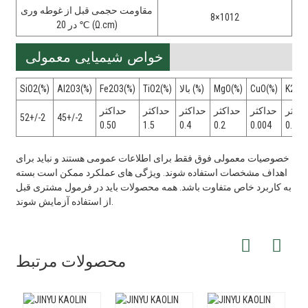
مقاومت حجمی قبل از غوطه وری
8×1012
در 20 ℃ (Ω.cm)
خواص شیمیایی معمولی
K2O(%
CuO(%)
MgO(%)
بالا (%)
TiO2(%)
Fe2O3(%)
Al2O3(%)
SiO2(%)
داکثر
حداکثر
حداکثر
حداکثر
حداکثر
حداکثر
52+/-2
45+/-2
0.50
1.5
0.4
0.2
0.004
0.05
خصوصیات معمولی فوق فقط برای اطلاعات عمومی هستند و نباید برای
اهداف مشخصات استفاده شوند. ویژگی های عملکرد ممکن است بسته
به کاربرد خاص متفاوت باشد. همه محصولات باید در فرمول مشتری قبل
از استفاده آزمایش شوند.
محصولات مرتبط