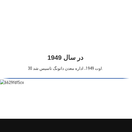
در سال 1949
30 اوت 1949، اداره معدن داتونگ تاسیس شد.
جولای 2000، به Datong Coal Mine Group Co.,Ltd تغییر نام داد. پس از