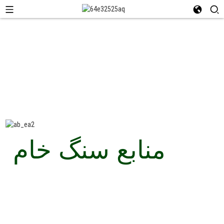
منابع سنگ خام
صنعت معدن زغال سنگ Datong Jinyu Kaolin Chemical Co., Ltd.
در پارک صنعت Tashan گروه معدن زغال سنگ داتونگ واقع شده
است. کل ذخیره کائولن زغال سنگ بالغ بر 259 میلیون تن است
که بهترین و خالص ترین ماده خام کائولن زغال سنگ در چین