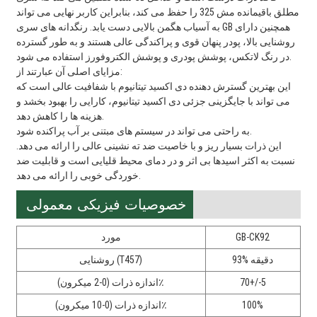
مطلق باقیمانده مش 325 را حفظ می کند، بنابراین کاربر نهایی می تواند
به آسیاب هگمن بالایی دست یابد. رنگدانه های سری GB همچنین دارای
روشنایی بالا، پودر پنهان قوی و پراکندگی عالی هستند و به طور گسترده
در رنگ لاتکس، پوشش پودری و پوشش الکتروفورز استفاده می شود.
مزایای اصلی آن عبارتند از:
این بهترین گسترش دهنده دی اکسید تیتانیوم با شفافیت عالی است که
می تواند با جایگزینی جزئی دی اکسید تیتانیوم، کارایی را بهبود بخشد و
هزینه ها را کاهش دهد.
به راحتی می تواند در سیستم های مبتنی بر آب پراکنده شود.
این ذرات بسیار ریز و با خاصیت ضد ته نشینی عالی را ارائه می دهد.
نسبت به اکثر اسیدها بی اثر و در دمای محیط قلیایی است و قابلیت ضد
خوردگی خوبی را ارائه می دهد.
خصوصیات فیزیکی معمولی
GB-CK92
مورد
93% دقیقه
روشنایی (T457)
70+/-5
اندازه ذرات (0-2 میکرون)٪
100%
اندازه ذرات (0-10 میکرون)٪