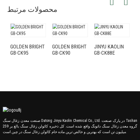
محصولات مرتبط
GOLDEN BRIGHT
GOLDEN BRIGHT
JINYU KAOLIN
GB-CK95
GB-CK90
GB-CK88E
JIN
1
ه
صنعت معدن زغال سنگ Datong Jinyu Kaolin Chemical Co., Ltd. در پارک صنعت Tashan
گروه معدن زغال سنگ داتونگ واقع شده است. کل ذخیره کائولن زغال سنگ بالغ بر 259
میلیون تن است که بهترین و خالص ترین ماده خام کائولن زغال سنگ در چین است.