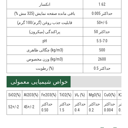
1.62
انکسار
حداکثر 0.005
باقی مانده صفحه نمایش (325 مش %)
50+/-5
قابلیت جذب روغن (گرم/100 گرم)
حداکثر 50
پراکندگی (میکرون)
pH
5.5-7.0
500
چگالی ظاهری (kg/m3)
2600
وزن مخصوص (kg/m3)
حداکثر 0.5
رطوبت (%)
خواص شیمیایی معمولی
K2O(%
CuO(%)
MgO(%)
بالا (%)
TiO2(%)
Fe2O3(%)
Al2O3(%)
SiO2(%)
داکثر
حداکثر
حداکثر
حداکثر
حداکثر
حداکثر
52+/-2
45+/-2
0.50
1.5
0.4
0.2
0.004
0.05