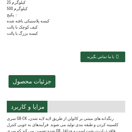
25 کیلوگرم
500 کیلوگرم
پکیج：
کیسه پلاستیکی بافته شده
کیف کوچک با پالت
کیسه بزرگ با پالت
با ما تماس بگیرید
جزئیات محصول
مزایا و کاربرد
سری GB-CK رنگدانه های مبتنی بر کائولن از طریق لایه لایه شدن،
کلسینه کردن و طبقه بندی تولید می شوند. فرآیندهای به خوبی کنترل
شده تضمین می کند که سری GB فاقد ذرات درشت است و حداقل