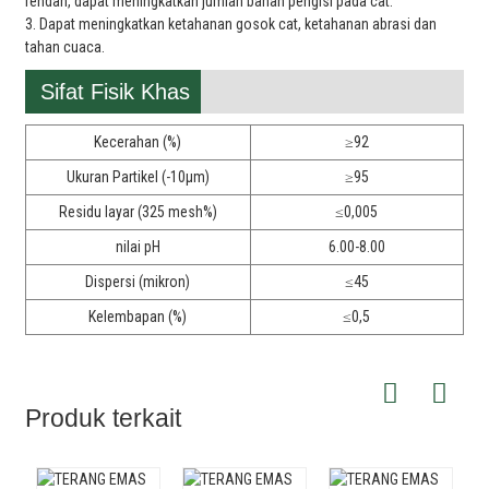
rendah, dapat meningkatkan jumlah bahan pengisi pada cat.
3. Dapat meningkatkan ketahanan gosok cat, ketahanan abrasi dan
tahan cuaca.
Sifat Fisik Khas
Kecerahan (%)
≥92
Ukuran Partikel (-10μm)
≥95
Residu layar (325 mesh%)
≤0,005
nilai pH
6.00-8.00
Dispersi (mikron)
≤45
Kelembapan (%)
≤0,5
Produk terkait