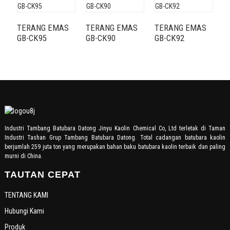
TERANG EMAS
TERANG EMAS
TERANG EMAS
J
GB-CK95
GB-CK90
GB-CK92
G
Industri Tambang Batubara Datong Jinyu Kaolin Chemical Co, Ltd terletak di Taman
Industri Tashan Grup Tambang Batubara Datong. Total cadangan batubara kaolin
berjumlah 259 juta ton yang merupakan bahan baku batubara kaolin terbaik dan paling
murni di China.
TAUTAN CEPAT
TENTANG KAMI
Hubungi Kami
Produk