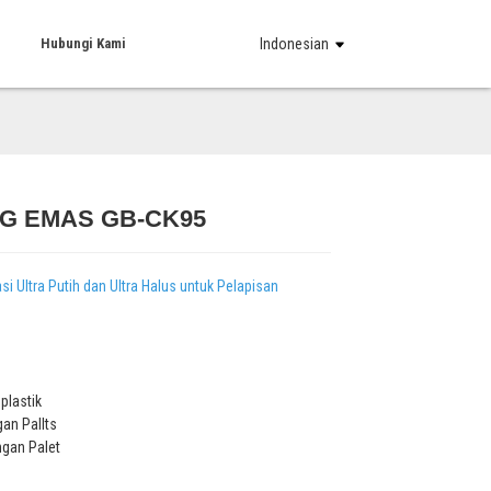
Hubungi Kami
Indonesian
G EMAS GB-CK95
Loading...
Loading...
Loading...
Loading...
asi Ultra Putih dan Ultra Halus untuk Pelapisan
：
plastik
gan Pallts
ngan Palet