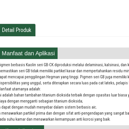
Detail Produk
Manfaat dan Aplikasi
igmen berbasis Kaolin seri GB-CK diproduksi melalui delaminasi, kalsinasi, dan k
emastikan seri GB tidak memiliki partikel kasar dan mempertahankan residu m
apat mencapai penggilingan Hegman yang tinggi. Pigmen seri GB juga memiliki 
ispersibilitas yang unggul, serta diterapkan secara luas pada cat lateks, pelapis
anfaat utamanya adalah:
ni adalah bahan tambahan titanium dioksida terbaik dengan opasitas luar bias
iaya dengan mengganti sebagian titanium dioksida;
a dapat dengan mudah menyebar dalam sistem berbasis air;
a menawarkan partikel prima dan dengan sifat anti-pengendapan yang sangat bai
ada suhu kamar dan menawarkan kemampuan anti korosi yang baik.