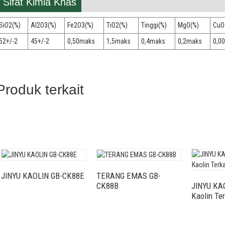
Sifat Kimia Khas
SiO2(%)
Al2O3(%)
Fe2O3(%)
TiO2(%)
Tinggi(%)
MgO(%)
CuO
52+/-2
45+/-2
0,50maks
1,5maks
0,4maks
0,2maks
0,0
Produk terkait
JINYU KAOLIN GB-CK88E
TERANG EMAS GB-
CK88B
JINYU KA
Kaolin Ter