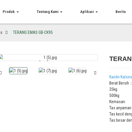
Produk
Tentang Kami
Aplikasi
Berita
is
TERANG EMAS GB-CK95
TERAN
Loading...
Loading...
Kaolin Kalsin
Berat Bersih
25kg
500kg
Kemasan:
Tas anyaman 
Tas kecil den
Tas besar de