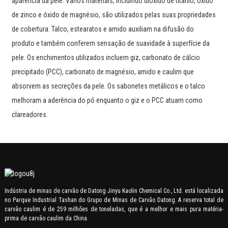
aparência da pele. Vários materiais, incluindo dióxido de titânio, óxido
de zinco e óxido de magnésio, são utilizados pelas suas propriedades
de cobertura. Talco, estearatos e amido auxiliam na difusão do
produto e também conferem sensação de suavidade à superfície da
pele. Os enchimentos utilizados incluem giz, carbonato de cálcio
precipitado (PCC), carbonato de magnésio, amido e caulim que
absorvem as secreções da pele. Os sabonetes metálicos e o talco
melhoram a aderência do pó enquanto o giz e o PCC atuam como
clareadores.
Indústria de minas de carvão de Datong Jinyu Kaolin Chemical Co., Ltd. está localizada
no Parque Industrial Tashan do Grupo de Minas de Carvão Datong. A reserva total de
carvão caulim é de 259 milhões de toneladas, que é a melhor e mais pura matéria-
prima de carvão caulim da China.