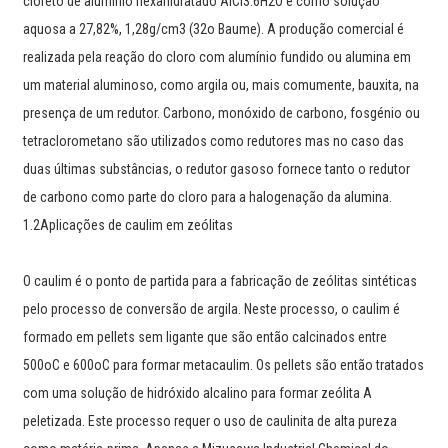
cloreto de alumínio hexahidratado AlCl3.6H2O e como solução
aquosa a 27,82%, 1,28g/cm3 (32o Baume). A produção comercial é
realizada pela reação do cloro com alumínio fundido ou alumina em
um material aluminoso, como argila ou, mais comumente, bauxita, na
presença de um redutor. Carbono, monóxido de carbono, fosgénio ou
tetraclorometano são utilizados como redutores mas no caso das
duas últimas substâncias, o redutor gasoso fornece tanto o redutor
de carbono como parte do cloro para a halogenação da alumina.
1.2Aplicações de caulim em zeólitas
O caulim é o ponto de partida para a fabricação de zeólitas sintéticas
pelo processo de conversão de argila. Neste processo, o caulim é
formado em pellets sem ligante que são então calcinados entre
500oC e 600oC para formar metacaulim. Os pellets são então tratados
com uma solução de hidróxido alcalino para formar zeólita A
peletizada. Este processo requer o uso de caulinita de alta pureza