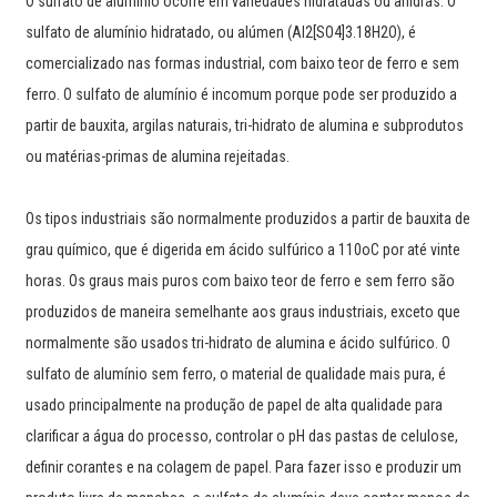
O sulfato de alumínio ocorre em variedades hidratadas ou anidras. O
sulfato de alumínio hidratado, ou alúmen (Al2[SO4]3.18H2O), é
comercializado nas formas industrial, com baixo teor de ferro e sem
ferro. O sulfato de alumínio é incomum porque pode ser produzido a
partir de bauxita, argilas naturais, tri-hidrato de alumina e subprodutos
ou matérias-primas de alumina rejeitadas.
Os tipos industriais são normalmente produzidos a partir de bauxita de
grau químico, que é digerida em ácido sulfúrico a 110oC por até vinte
horas. Os graus mais puros com baixo teor de ferro e sem ferro são
produzidos de maneira semelhante aos graus industriais, exceto que
normalmente são usados ​​tri-hidrato de alumina e ácido sulfúrico. O
sulfato de alumínio sem ferro, o material de qualidade mais pura, é
usado principalmente na produção de papel de alta qualidade para
clarificar a água do processo, controlar o pH das pastas de celulose,
definir corantes e na colagem de papel. Para fazer isso e produzir um