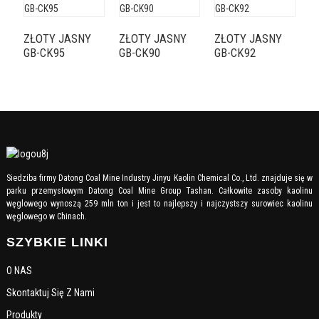
ZŁOTY JASNY
ZŁOTY JASNY
ZŁOTY JASNY
J
GB-CK95
GB-CK90
GB-CK92
G
Siedziba firmy Datong Coal Mine Industry Jinyu Kaolin Chemical Co., Ltd. znajduje się w
parku przemysłowym Datong Coal Mine Group Tashan. Całkowite zasoby kaolinu
węglowego wynoszą 259 mln ton i jest to najlepszy i najczystszy surowiec kaolinu
węglowego w Chinach.
SZYBKIE LINKI
O NAS
Skontaktuj Się Z Nami
Produkty