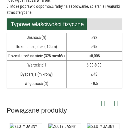
ilość wypełniacza w farbie.
3. Może poprawić odporność farby na szorowanie, ścieranie i warunki
atmosferyczne.
Typowe właściwości fizyczne
Jasność (%)
≥92
Rozmiar cząstek (-10μm)
≥95
Pozostałość na sicie (325 mesh%)
≤0,005
Wartość pH
6.00-8.00
Dyspersja (mikrony)
≤45
Wilgotność (%)
≤0,5
Powiązane produkty