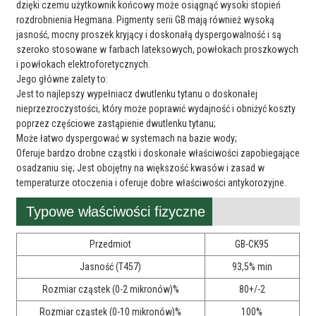
dzięki czemu użytkownik końcowy może osiągnąć wysoki stopień
rozdrobnienia Hegmana. Pigmenty serii GB mają również wysoką
jasność, mocny proszek kryjący i doskonałą dyspergowalność i są
szeroko stosowane w farbach lateksowych, powłokach proszkowych
i powłokach elektroforetycznych.
Jego główne zalety to:
Jest to najlepszy wypełniacz dwutlenku tytanu o doskonałej
nieprzezroczystości, który może poprawić wydajność i obniżyć koszty
poprzez częściowe zastąpienie dwutlenku tytanu;
Może łatwo dyspergować w systemach na bazie wody;
Oferuje bardzo drobne cząstki i doskonałe właściwości zapobiegające
osadzaniu się; Jest obojętny na większość kwasów i zasad w
temperaturze otoczenia i oferuje dobre właściwości antykorozyjne.
Typowe właściwości fizyczne
Przedmiot
GB-CK95
Jasność (T457)
93,5% min
Rozmiar cząstek (0-2 mikronów)%
80+/-2
Rozmiar cząstek (0-10 mikronów)%
100%