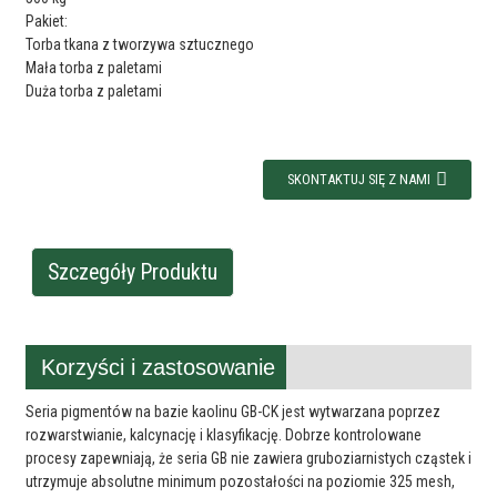
Pakiet:
Torba tkana z tworzywa sztucznego
Mała torba z paletami
Duża torba z paletami
SKONTAKTUJ SIĘ Z NAMI
Szczegóły Produktu
Korzyści i zastosowanie
Seria pigmentów na bazie kaolinu GB-CK jest wytwarzana poprzez
rozwarstwianie, kalcynację i klasyfikację. Dobrze kontrolowane
procesy zapewniają, że seria GB nie zawiera gruboziarnistych cząstek i
utrzymuje absolutne minimum pozostałości na poziomie 325 mesh,