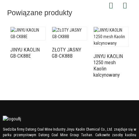
Powiązane produkty
JINYU KAOLIN
ZŁOTY JASNY
Z
GB-CK88E
GB-CK88B
G
JINYU KAOLIN
1250 mesh
Kaolin
kalcynowany
Siedziba firmy Datong Coal Mine Industry Jinyu Kaolin Chemical Co., Ltd. znajduje się w
parku przemysłowym Datong Coal Mine Group Tashan. Całkowite zasoby kaolinu