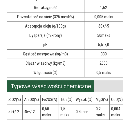
Refrakcyjność
1,62
Pozostałość na sicie (325 mesh%)
0,005 maks
Absorpcja oleju (g/100g)
60+/-5
Dyspersja (mikrony)
50maks
pH
5,5-7,0
Gęstość nasypowa (kg/m3)
330
Ciężar właściwy (kg/m3)
2600
Wilgotność (%)
0,5 maks
Typowe właściwości chemiczne
SiO2(%)
Al2O3(%)
Fe2O3(%)
TiO2(%)
Wysoki(%)
MgO(%)
CuO(%)
K2
0,50
1,5
0,2
0,004
0,
52+/-2
45+/-2
0,4 maks
maks
maks
maks
maks
m