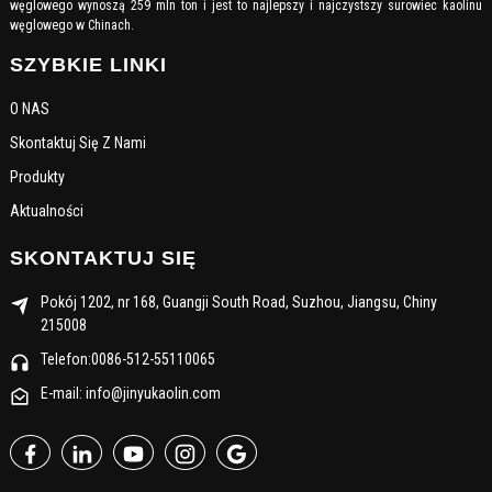
węglowego wynoszą 259 mln ton i jest to najlepszy i najczystszy surowiec kaolinu
węglowego w Chinach.
SZYBKIE LINKI
O NAS
Skontaktuj Się Z Nami
Produkty
Aktualności
SKONTAKTUJ SIĘ
Pokój 1202, nr 168, Guangji South Road, Suzhou, Jiangsu, Chiny
215008
Telefon:0086-512-55110065
E-mail: info@jinyukaolin.com