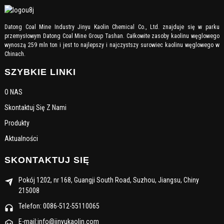
Datong Coal Mine Industry Jinyu Kaolin Chemical Co., Ltd. znajduje się w parku
przemysłowym Datong Coal Mine Group Tashan. Całkowite zasoby kaolinu węglowego
wynoszą 259 mln ton i jest to najlepszy i najczystszy surowiec kaolinu węglowego w
Chinach.
SZYBKIE LINKI
O NAS
Skontaktuj Się Z Nami
Produkty
Aktualności
SKONTAKTUJ SIĘ
Pokój 1202, nr 168, Guangji South Road, Suzhou, Jiangsu, Chiny
215008
Telefon: 0086-512-55110065
E-mail:info@jinyukaolin.com