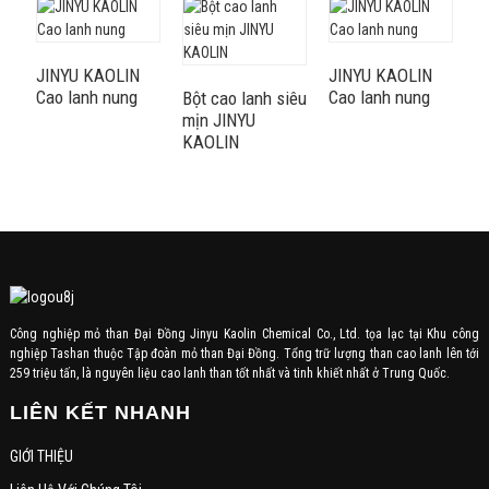
JINYU KAOLIN
JINYU KAOLIN
J
Cao lanh nung
Cao lanh nung
G
Bột cao lanh siêu
mịn JINYU
KAOLIN
Công nghiệp mỏ than Đại Đồng Jinyu Kaolin Chemical Co., Ltd. tọa lạc tại Khu công
nghiệp Tashan thuộc Tập đoàn mỏ than Đại Đồng. Tổng trữ lượng than cao lanh lên tới
259 triệu tấn, là nguyên liệu cao lanh than tốt nhất và tinh khiết nhất ở Trung Quốc.
LIÊN KẾT NHANH
GIỚI THIỆU